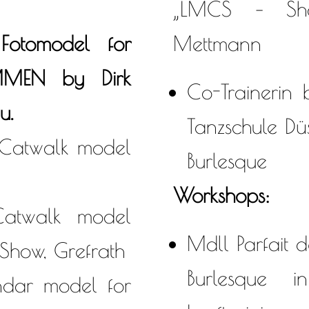
„LMCS – Sho
otomodel for
Mettmann
EN by Dirk
Co-Trainerin 
u.
Tanzschule Dü
Catwalk model
Burlesque
Workshops:
atwalk model
Mdll Parfait 
Show, Grefrath
Burlesque i
dar model for