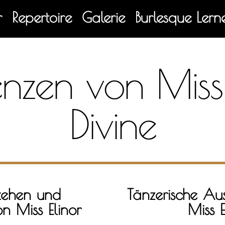
r
Repertoire
Galerie
Burlesque Lern
enzen von Miss 
Divine
tehen und
Tänzerische Aus
n Miss Elinor
Miss E