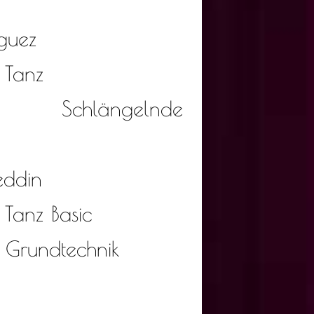
guez
 Tanz
t: Schlängelnde
eddin
 Tanz Basic
r Grundtechnik