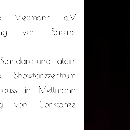
lub Mettmann e.V.
tung von Sabine
 Standard und Latein
d Showtanzzentrum
rauss in Mettmann
ung von Constanze