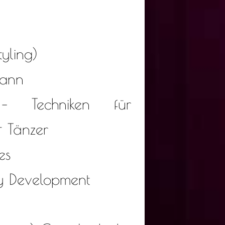
yling)
mann
 – Techniken für
& Tänzer
es
y Development