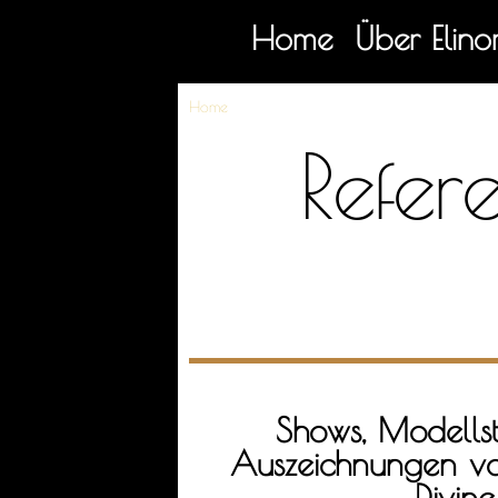
Home
Über Elino
e
Home
»
Referenzen
Refer
Shows, Modells
Auszeichnungen vo
Divine