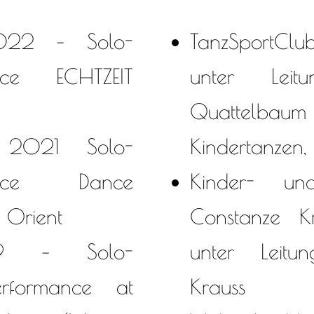
022 – Solo-
TanzSportC
ance ECHTZEIT
unter Lei
Quattelbaum
2021 Solo-
Kindertanzen,
rmance Dance
Kinder- un
 Orient
Constanze K
19 – Solo-
unter Leit
Performance at
Krauss