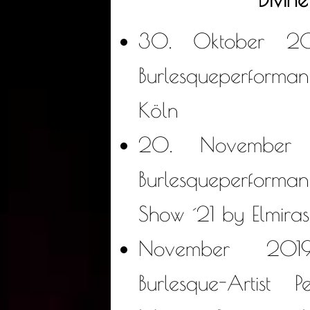
30. Oktober 2
Burlesqueperform
Köln
20. November 
Burlesqueperfo
Show ´21 by Elmiras
November 20
Burlesque-Artist 