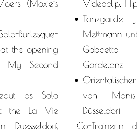
Moers (Moxie´s
Videoclip, Hi
Tanzgarde „
lo-Burlesque-
Mettmann unt
 at the opening
Gobbetto
w My Second
Gardetanz
Orientalische
but as Solo
von Manis
at the La Vie
Düsseldorf
 Duesseldorf,
Co-Trainerin 