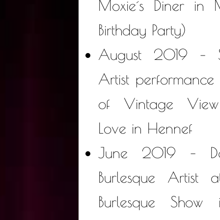
Moxie´s Diner in 
Birthday Party)
August 2019 – So
Artist performance
of Vintage Vie
Love in Hennef
June 2019 – De
Burlesque Artist 
Burlesque Show in