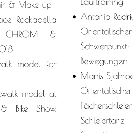
Lauftraining
air & Make up
Antonio Rodri
ace Rockabella
Orientalischer
he CHROM &
Schwerpunk
018
Bewegungen
alk model for
Manis Sjahro
Orientalischer
walk model at
Fächerschleie
& Bike Show,
Schleiertanz